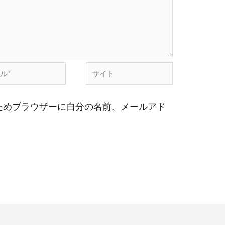
サ
イ
ためブラウザーに自分の名前、メールアド
ト