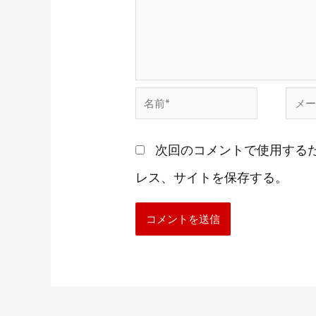
名
メ
前
ー
次回のコメントで使用する
*
ル
レス、サイトを保存する。
*