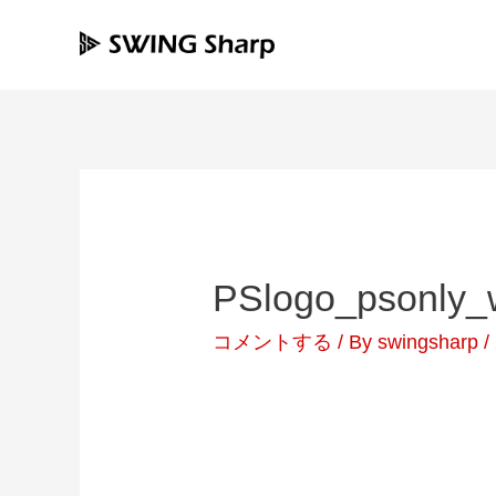
内
容
を
ス
キ
ッ
プ
PSlogo_psonly_
コメントする
/ By
swingsharp
/