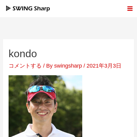
内
容
を
ス
kondo
キ
ッ
コメントする
/ By
swingsharp
/
2021年3月3日
プ