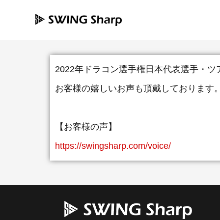
内
容
を
ス
2022年ドラコン選手権日本代表選手・ツア
キ
お客様の嬉しいお声も頂戴しております
ッ
プ
【お客様の声】
https://swingsharp.com/voice/